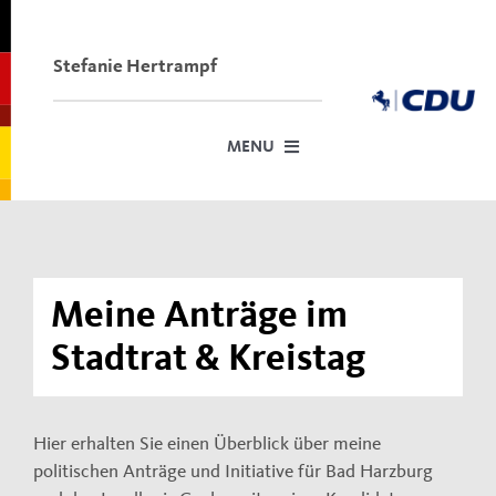
Skip
to
content
Stefanie Hertrampf
MENU
Startseite
Über mich
Meine Anträge im
Dafür stehe ich
Stadtrat & Kreistag
Termine vor Ort
Meine Anträge im Stadtrat und Kreistag
Hier erhalten Sie einen Überblick über meine
Neuigkeiten
politischen Anträge und Initiative für Bad Harzburg
Kontakt