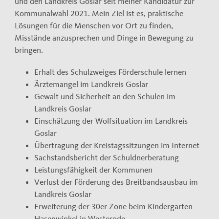
und den Landkreis Goslar seit meiner Kandidatur zur
Kommunalwahl 2021. Mein Ziel ist es, praktische
Impressum
Lösungen für die Menschen vor Ort zu finden,
Misstände anzusprechen und Dinge in Bewegung zu
Datenschutzerklärung
bringen.
Erhalt des Schulzweiges Förderschule lernen
Ärztemangel im Landkreis Goslar
Gewalt und Sicherheit an den Schulen im
Landkreis Goslar
Einschätzung der Wolfsituation im Landkreis
Goslar
Übertragung der Kreistagssitzungen im Internet
Sachstandsbericht der Schuldnerberatung
Leistungsfähigkeit der Kommunen
Verlust der Förderung des Breitbandsausbau im
Landkreis Goslar
Erweiterung der 30er Zone beim Kindergarten
Hasenwinkel in Westerode