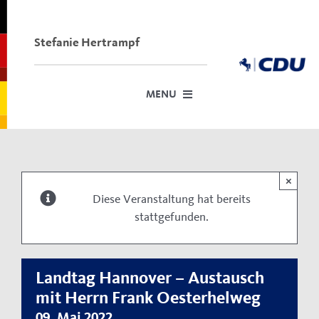
Skip
to
content
Stefanie Hertrampf
MENU
Startseite
Über mich
×
Diese Veranstaltung hat bereits
Dafür stehe ich
stattgefunden.
Termine vor Ort
Meine Anträge im Stadtrat und Kreistag
Landtag Hannover – Austausch
Neuigkeiten
mit Herrn Frank Oesterhelweg
09. Mai 2022
Kontakt