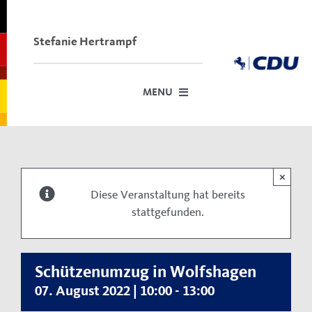
Skip
to
content
Stefanie Hertrampf
MENU
Startseite
Über mich
×
Diese Veranstaltung hat bereits
Dafür stehe ich
stattgefunden.
Termine vor Ort
Meine Anträge im Stadtrat und Kreistag
Schützenumzug in Wolfshagen
Neuigkeiten
07. August 2022 | 10:00
-
13:00
Kontakt