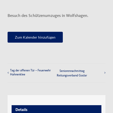
Impressum
Besuch des Schützenumzuges in Wolfshagen.
Datenschutzerklärung
Zum Kalender hinzufügen
Tag der offenen Tür – Feuerwehr
Seniorennachmittag
Hahnenklee
Rettungsverband Goslar
Details