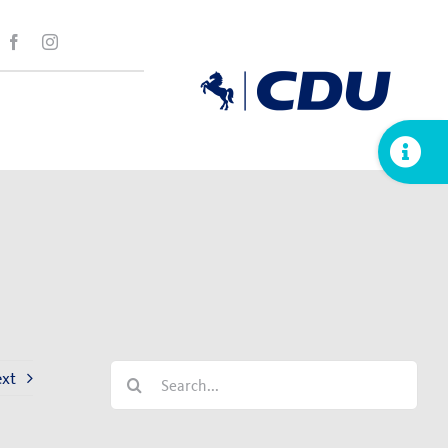
Toggle
Sliding
Bar
Area
Search
xt
for: