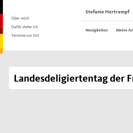
Skip
to
Stefanie Hertrampf
content
Über mich
Dafür stehe ich
Neuigkeiten
Meine An
Termine vor Ort
Landesdeligiertentag der F