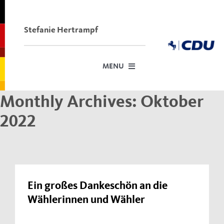
Skip
to
content
Stefanie Hertrampf
MENU
Monthly Archives:
Oktober
Startseite
2022
Über mich
Dafür stehe ich
Termine vor Ort
Meine Anträge im Stadtrat und Kreistag
Ein großes Dankeschön an die
Wählerinnen und Wähler
Neuigkeiten
Kontakt